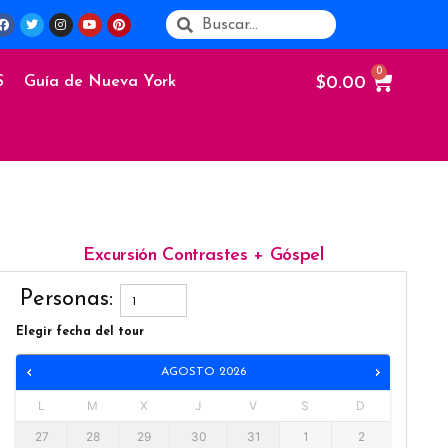
$
0.00
S
Guía de Nueva York
Excursión Contrastes + Góspel
Personas:
Elegir fecha del tour
AGOSTO
2026
L
M
X
J
V
S
D
27
28
29
30
31
1
2