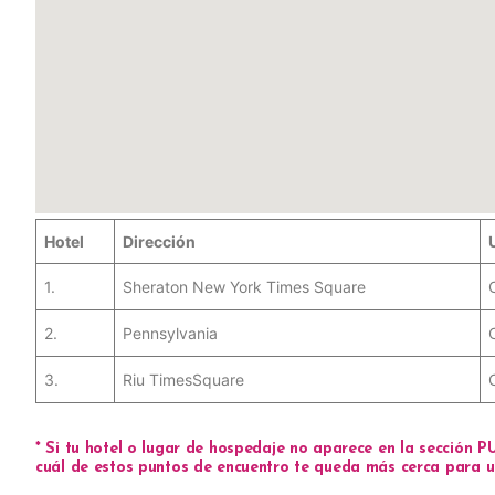
Hotel
Dirección
1.
Sheraton New York Times Square
2.
Pennsylvania
3.
Riu TimesSquare
*
Si tu hotel o lugar de hospedaje no aparece en la sección
P
cuál de estos puntos de encuentro te queda más cerca para un