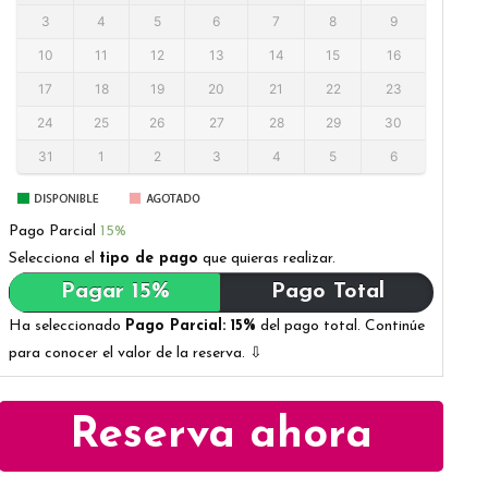
3
4
5
6
7
8
9
10
11
12
13
14
15
16
17
18
19
20
21
22
23
24
25
26
27
28
29
30
31
1
2
3
4
5
6
Pago Parcial
15%
Selecciona el
tipo de pago
que quieras realizar.
Pagar 15%
Pago Total
Ha seleccionado
Pago Parcial: 15%
del pago total. Continúe
para conocer el valor de la reserva. ⇩
Reserva ahora