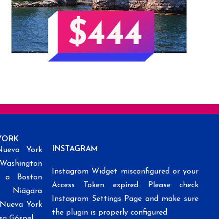
YORK
INSTAGRAM
Nueva York
 Washington
Instagram Widget misconfigured or your
k a Boston
Access Token expired. Please check
l Niágara
Instagram Settings Page and make sure
e Nueva York
the plugin is properly configured
sa Góspel