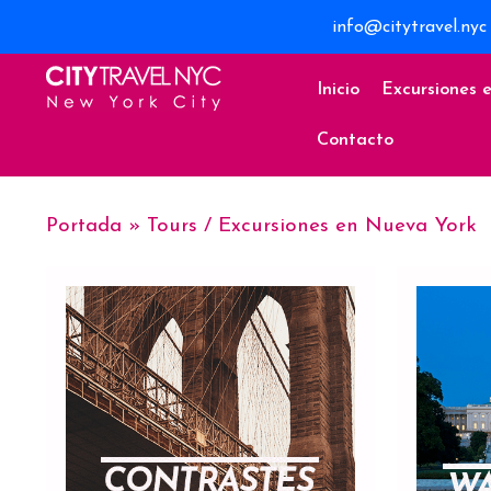
info@citytravel.nyc
Inicio
Excursiones 
Contacto
Portada
»
Tours / Excursiones en Nueva York