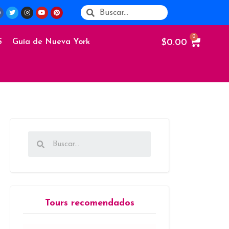
$
0.00
S
Guía de Nueva York
Tours recomendados