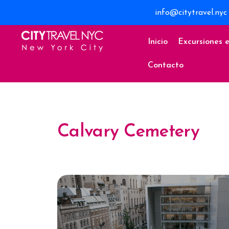
info@citytravel.nyc
Inicio
Excursiones 
Contacto
Calvary Cemetery