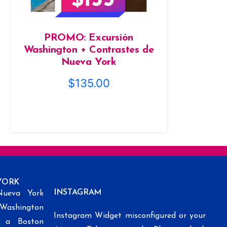
PROMO: Excursión
Washington + Contrastes de
Nueva York
$
135.00
YORK
INSTAGRAM
Nueva York
 Washington
Instagram Widget misconfigured or your
k a Boston