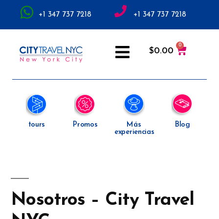
+1 347 737 7218
+1 347 737 7218
$
0.00
tours
Promos
Más
Blog
experiencias
Nosotros – City Travel