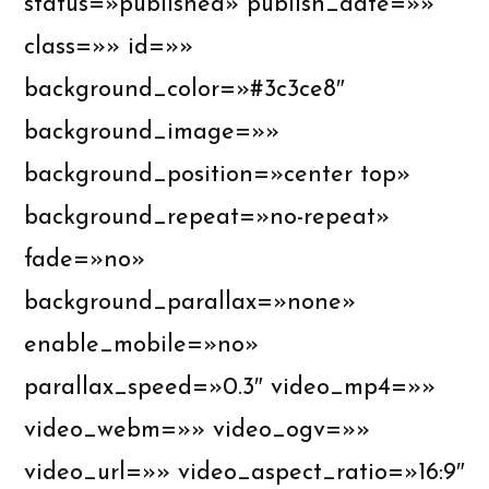
status=»published» publish_date=»»
class=»» id=»»
background_color=»#3c3ce8″
background_image=»»
background_position=»center top»
background_repeat=»no-repeat»
fade=»no»
background_parallax=»none»
enable_mobile=»no»
parallax_speed=»0.3″ video_mp4=»»
video_webm=»» video_ogv=»»
video_url=»» video_aspect_ratio=»16:9″