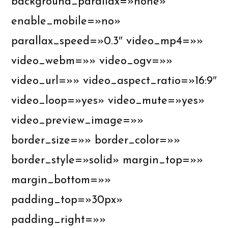
background_parallax=»none»
enable_mobile=»no»
parallax_speed=»0.3″ video_mp4=»»
video_webm=»» video_ogv=»»
video_url=»» video_aspect_ratio=»16:9″
video_loop=»yes» video_mute=»yes»
video_preview_image=»»
border_size=»» border_color=»»
border_style=»solid» margin_top=»»
margin_bottom=»»
padding_top=»30px»
padding_right=»»