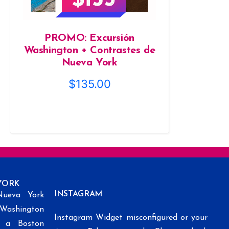
PROMO: Excursión
Washington + Contrastes de
Nueva York
$
135.00
YORK
INSTAGRAM
Nueva York
 Washington
Instagram Widget misconfigured or your
k a Boston