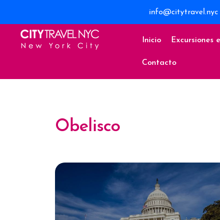
info@citytravel.nyc
Inicio
Excursiones 
Contacto
Obelisco