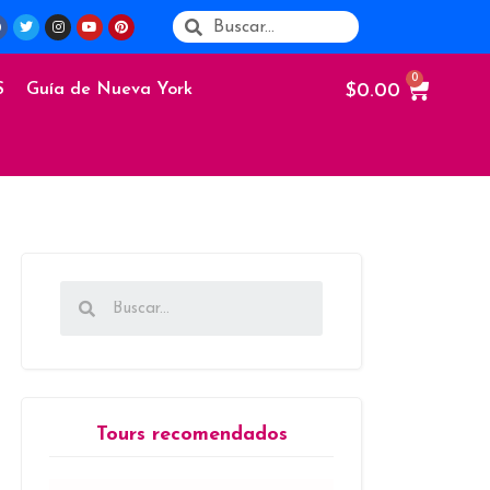
$
0.00
S
Guía de Nueva York
Tours recomendados