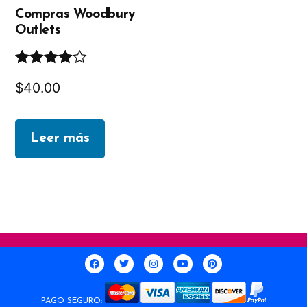
Compras Woodbury
Outlets
Valorado
$
40.00
en
4.00
de
5
Leer más
PAGO SEGURO: