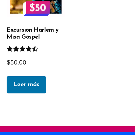
Excursión Harlem y
Misa Góspel
Valorado
$
50.00
en
4.50
de
5
Leer más