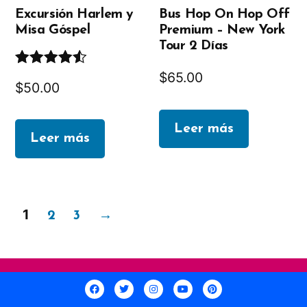
Excursión Harlem y
Bus Hop On Hop Off
Misa Góspel
Premium – New York
Tour 2 Días
$
65.00
Valorado
$
50.00
en
4.50
de
5
Leer más
Leer más
1
2
3
→