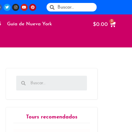
$
0.00
S
Guía de Nueva York
Tours recomendados