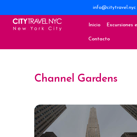
info@citytravel.nyc
Inicio
Excursiones 
Contacto
Channel Gardens