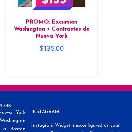
PROMO: Excursión
Washington + Contrastes de
Nueva York
$
135.00
YORK
INSTAGRAM
Nueva York
 Washington
Instagram Widget misconfigured or your
k a Boston