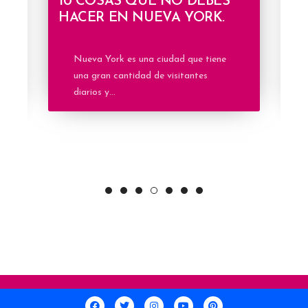
S
10
10 COSAS QUE NO DEBES
C
HACER EN NUEVA YORK.
Nueva York es una ciudad que tiene
una gran cantidad de visitantes
diarios y...