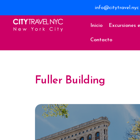
info@citytravel.nyc
Inicio
Excursiones 
Contacto
Fuller Building