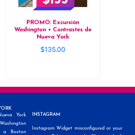
PROMO: Excursión
Washington + Contrastes de
Nueva York
$
135.00
YORK
INSTAGRAM
Nueva York
 Washington
Instagram Widget misconfigured or your
k a Boston