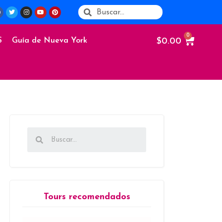
$
0.00
S
Guía de Nueva York
Tours recomendados