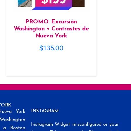
PROMO: Excursión
Washington + Contrastes de
Nueva York
$
135.00
YORK
INSTAGRAM
Nueva York
 Washington
Instagram Widget misconfigured or your
k a Boston