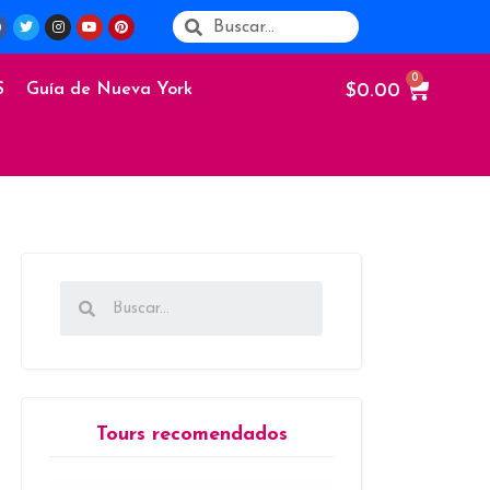
$
0.00
S
Guía de Nueva York
Tours recomendados