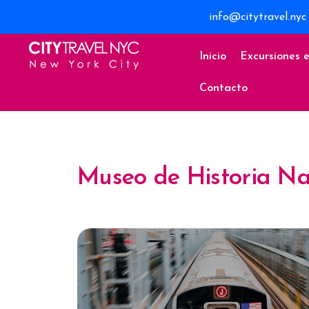
info@citytravel.nyc
Inicio
Excursiones 
Contacto
Museo de Historia Na