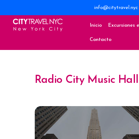
info@citytravel.nyc
Inicio
Excursiones 
Contacto
Radio City Music Hall