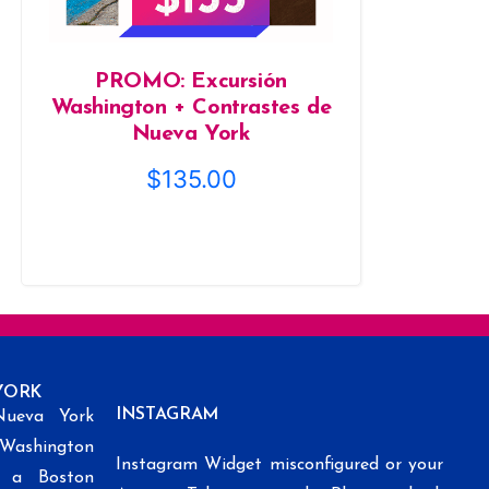
PROMO: Excursión
Washington + Contrastes de
Nueva York
$
135.00
YORK
INSTAGRAM
Nueva York
 Washington
Instagram Widget misconfigured or your
k a Boston