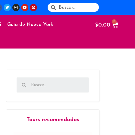
$
0.00
S
Guía de Nueva York
Tours recomendados