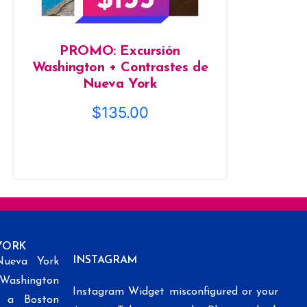
PROMO: Excursión
Washington + Contrastes de
Nueva York
$
135.00
YORK
INSTAGRAM
Nueva York
 Washington
Instagram Widget misconfigured or your
k a Boston