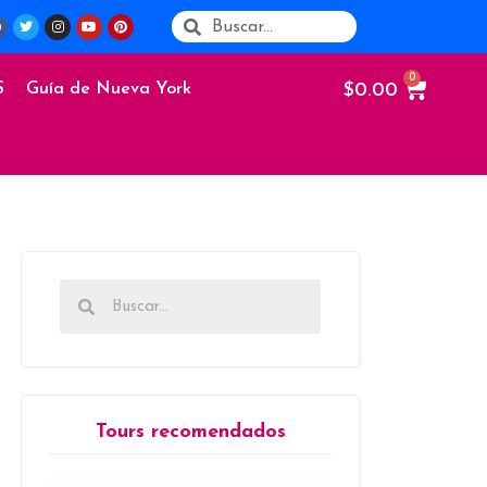
$
0.00
S
Guía de Nueva York
Tours recomendados