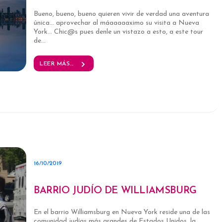
Bueno, bueno, bueno quieren vivir de verdad una aventura
única… aprovechar al máaaaaaximo su visita a Nueva
York… Chic@s pues denle un vistazo a esto, a este tour
de...
LEER MÁS...
16/10/2019
BARRIO JUDÍO DE WILLIAMSBURG
En el barrio Williamsburg en Nueva York reside una de las
comunidad judías más grandes de Estados Unidos, la