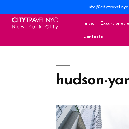
info@citytravel.nyc
Inicio
Excursiones 
Contacto
hudson-yar