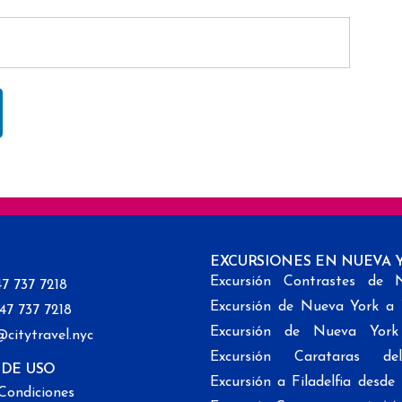
EXCURSIONES EN NUEVA 
Excursión Contrastes de 
47 737 7218
Excursión de Nueva York a
347 737 7218
Excursión de Nueva Yor
@citytravel.nyc
Excursión Carataras de
 DE USO
Excursión a Filadelfia desd
Condiciones