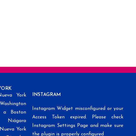
YORK
INSTAGRAM
Nueva York
 Washington
Instagram Widget misconfigured or your
k a Boston
Access Token expired. Please check
l Niágara
Instagram Settings Page and make sure
e Nueva York
the plugin is properly configured