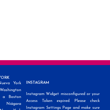
YORK
INSTAGRAM
Nueva York
 Washington
Instagram Widget misconfigured or your
k a Boston
Access Token expired. Please check
l Niágara
Instagram Settings Page and make sure