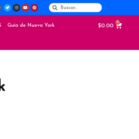
$
0.00
S
Guía de Nueva York
k