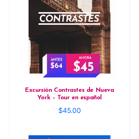
Excursión Contrastes de Nueva
York – Tour en español
$
45.00