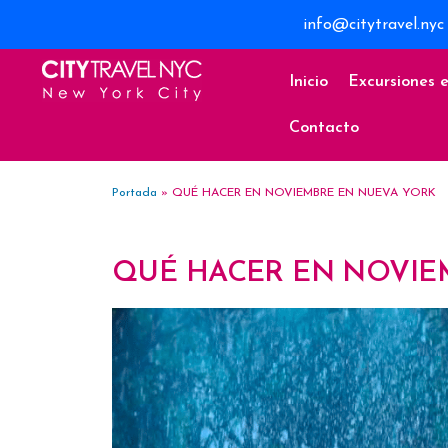
info@citytravel.nyc
Inicio
Excursiones 
Contacto
Portada
»
QUÉ HACER EN NOVIEMBRE EN NUEVA YORK
QUÉ HACER EN NOVIE