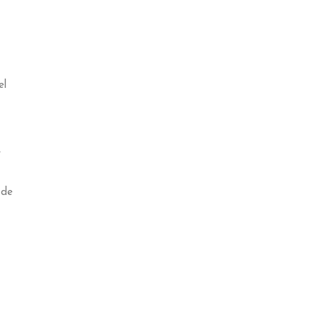
el
r
 de