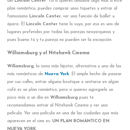
del
Lincoln Center
. Ya si quieres añadirle algo más a este
plan romántico, puedes comprar unos tiquetes y entrar al
famosísimo
Lincoln Center
, ver una función de ballet u
ópera. El
Lincoln Center
tiene lo suyo, por eso es uno de
lugares preferidos por todas las parejas neoyorquinas y
pues bueno tú y tu pareja no pueden ser la excepción.
Williamsburg y el Nitehawk Cinema
Willamsburg
, la zona más hípster, alternativa y una de las
más románticas de
Nueva York
. El simple hecho de pasear
por sus calles, entrar alguna boutique o sentarse en algún
café es un plan romántico, pero si quieres agregarle un
poco más a un día en
Williamsburg
pues te
recomendamos entrar al Nitehawk Cinema y ver una
película. Ver una película en una de las ciudades que más
aparecen en el cine es:
UN PLAN ROMÁNTICO EN
NUEVA YORK.